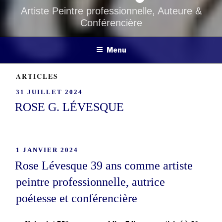
Artiste Peintre professionnelle, Auteure &
Conférencière
Menu
ARTICLES
PUBLIÉ
31 JUILLET 2024
LE
ROSE G. LÉVESQUE
PUBLIÉ
1 JANVIER 2024
LE
Rose Lévesque 39 ans comme artiste
peintre professionnelle, autrice
poétesse et conférencière