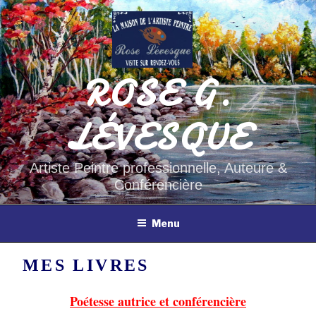
Aller
au
contenu
principal
ROSE G.
LÉVESQUE
Artiste Peintre professionnelle, Auteure &
Conférencière
Menu
MES LIVRES
Poétesse autrice et conférencière