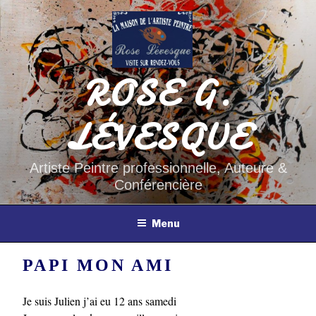
Aller
au
contenu
principal
ROSE G.
LÉVESQUE
Artiste Peintre professionnelle, Auteure &
Conférencière
Menu
PAPI MON AMI
Je suis Julien j’ai eu 12 ans samedi