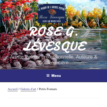
Aller
au
contenu
principal
ROSE G.
LÉVESQUE
Artiste Peintre professionnelle, Auteure &
Conférencière
Menu
Accueil
/
Galerie d'art
/ Petits Formats