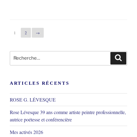
1
2
→
Recherche
Reche
pour
:
ARTICLES RÉCENTS
ROSE G. LÉVESQUE
Rose Lévesque 39 ans comme artiste peintre professionnelle,
autrice poétesse et conférencière
Mes activés 2026