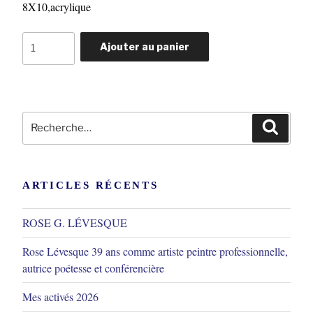
8X10,acrylique
quantité
Ajouter au panier
de
DÉGUSTATION
Recherche
Reche
pour
:
ARTICLES RÉCENTS
ROSE G. LÉVESQUE
Rose Lévesque 39 ans comme artiste peintre professionnelle,
autrice poétesse et conférencière
Mes activés 2026